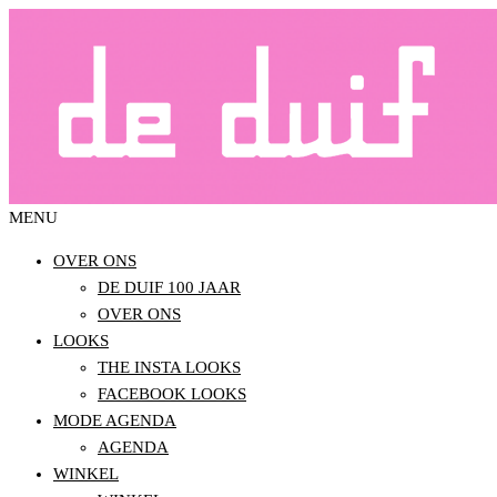
Ga
naar
DE DUIF MODE WINKEL
de
inhoud
MENU
DE DUIF MODE WINKEL
OVER ONS
DE DUIF 100 JAAR
OVER ONS
LOOKS
THE INSTA LOOKS
FACEBOOK LOOKS
MODE AGENDA
AGENDA
WINKEL